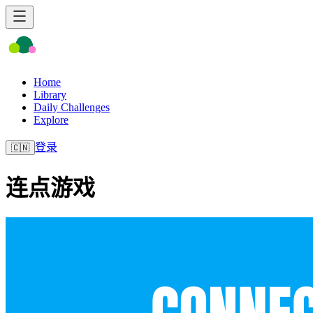
Home
Library
Daily Challenges
Explore
登录
🇨🇳
连点游戏