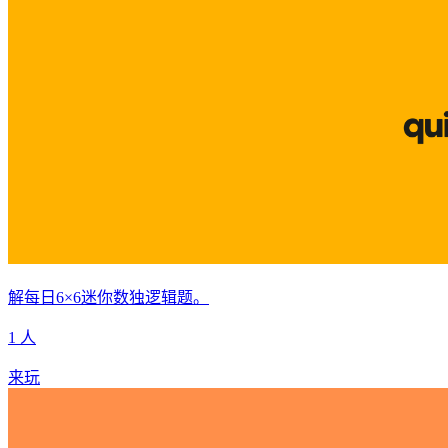
解每日6×6迷你数独逻辑题。
1 人
来玩