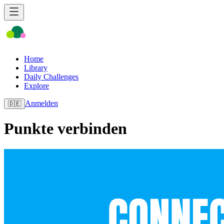
Home
Library
Daily Challenges
Explore
Anmelden
🇩🇪
Punkte verbinden