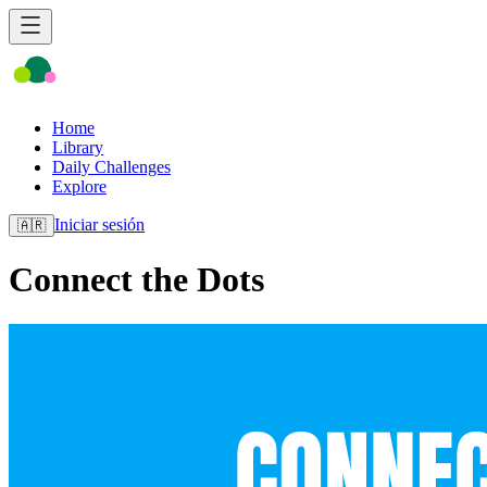
Home
Library
Daily Challenges
Explore
Iniciar sesión
🇦🇷
Connect the Dots