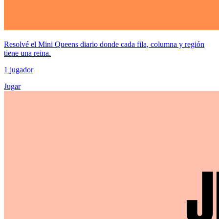
Resolvé el Mini Queens diario donde cada fila, columna y región
tiene una reina.
1 jugador
Jugar