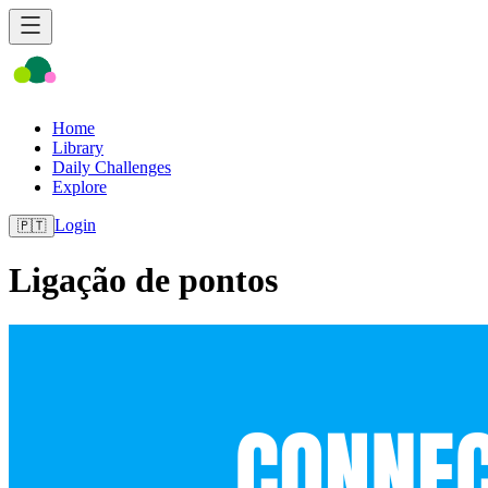
Home
Library
Daily Challenges
Explore
Login
🇵🇹
Ligação de pontos