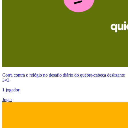
Corra contra o relógio no desafio diário do quebra-cabeça deslizante
3×3.
1 jogador
Jogar