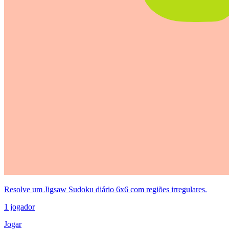
Resolve um Jigsaw Sudoku diário 6x6 com regiões irregulares.
1 jogador
Jogar