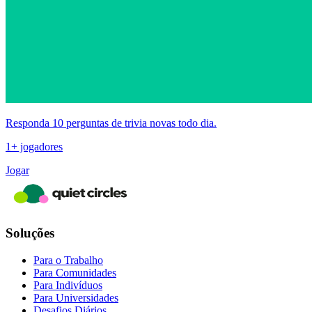
Responda 10 perguntas de trivia novas todo dia.
1+ jogadores
Jogar
Soluções
Para o Trabalho
Para Comunidades
Para Indivíduos
Para Universidades
Desafios Diários