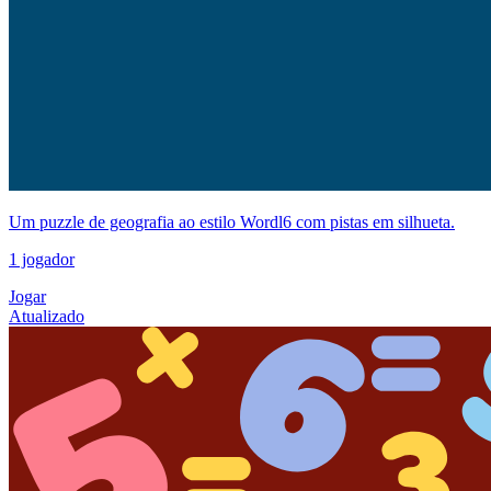
Um puzzle de geografia ao estilo Wordl6 com pistas em silhueta.
1 jogador
Jogar
Atualizado