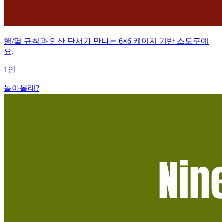
행/열 규칙과 연산 단서가 만나는 6×6 케이지 기반 스도쿠예
요.
1인
놀아볼래?