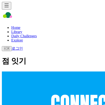
Home
Library
Daily Challenges
Explore
로그인
🇰🇷
점 잇기