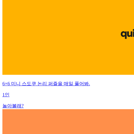
6×6 미니 스도쿠 논리 퍼즐을 매일 풀어봐.
1인
놀아볼래?