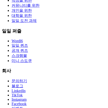
직장을 위한
커뮤니티를 위한
개인을 위한
대학을 위한
일일 도전 과제
일일 퍼즐
Wordl6
일일 퀴즈
공개 퀴즈
스크램블
미니 스도쿠
회사
문의하기
블로그
LinkedIn
TikTok
Instagram
Facebook