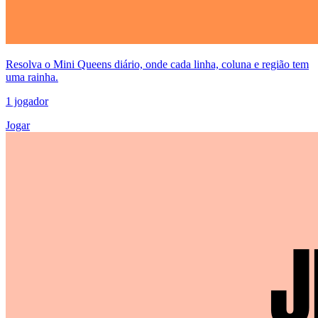
Resolva o Mini Queens diário, onde cada linha, coluna e região tem
uma rainha.
1 jogador
Jogar