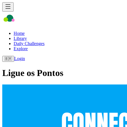
Home
Library
Daily Challenges
Explore
Login
🇧🇷
Ligue os Pontos