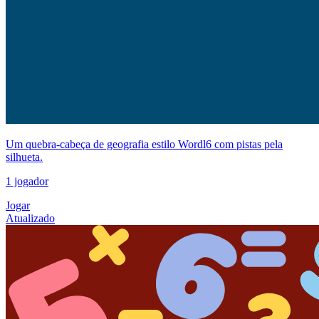
Um quebra-cabeça de geografia estilo Wordl6 com pistas pela
silhueta.
1 jogador
Jogar
Atualizado