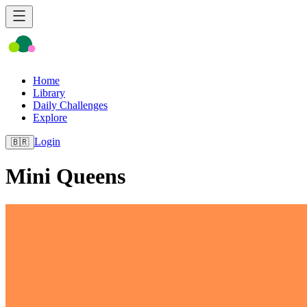
Home
Library
Daily Challenges
Explore
Login
🇧🇷
Mini Queens