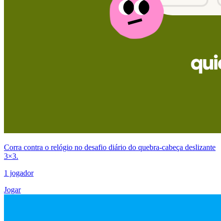
Corra contra o relógio no desafio diário do quebra-cabeça deslizante
3×3.
1 jogador
Jogar