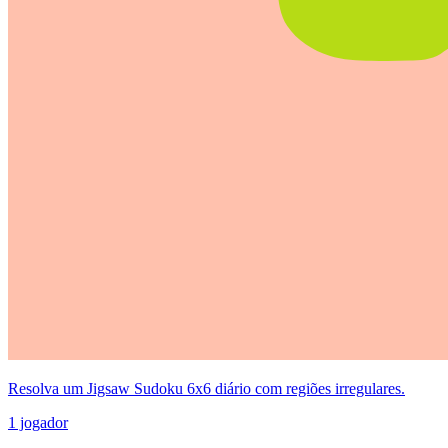
Resolva um Jigsaw Sudoku 6x6 diário com regiões irregulares.
1 jogador