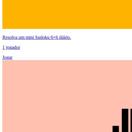
Resolva um mini Sudoku 6×6 diário.
1 jogador
Jogar