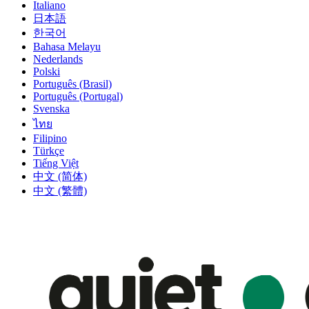
Italiano
日本語
한국어
Bahasa Melayu
Nederlands
Polski
Português (Brasil)
Português (Portugal)
Svenska
ไทย
Filipino
Türkçe
Tiếng Việt
中文 (简体)
中文 (繁體)