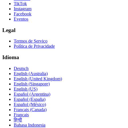
TikTok
Instagram
Facebook
Eventos
Legal
Termos de Serviço
Política de Privacidade
Idioma
Deutsch
English (Australia)
English (United Kingdom)
English (Singapore)
English (US)
Español (Argentina)
Español (España)
Español (México)
Français (Canada)
Français
हिन्दी
Bahasa Indonesia