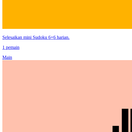
Selesaikan mini Sudoku 6×6 harian.
1 pemain
Main