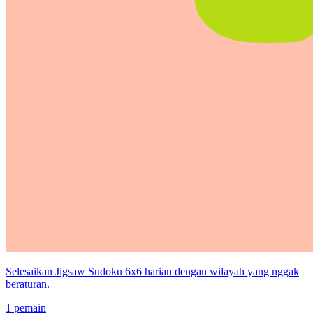
Selesaikan Jigsaw Sudoku 6x6 harian dengan wilayah yang nggak
beraturan.
1 pemain