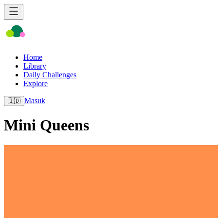
Home
Library
Daily Challenges
Explore
Masuk
🇮🇩
Mini Queens