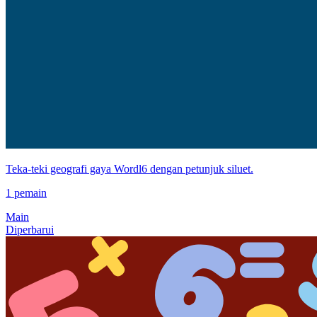
Teka-teki geografi gaya Wordl6 dengan petunjuk siluet.
1 pemain
Main
Diperbarui