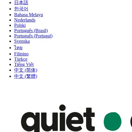
日本語
한국어
Bahasa Melayu
Nederlands
Polski
Português (Brasil)
Português (Portugal)
Svenska
ไทย
Filipino
Türkçe
Tiếng Việt
中文 (简体)
中文 (繁體)