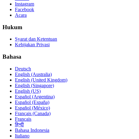
Instagram
Facebook
Acara
Hukum
Syarat dan Ketentuan
Kebijakan Privasi
Bahasa
Deutsch
English (Australia)
English (United Kingdom)
English (Singapore)
English (US)
Español (Argentina)
Español (España)
Español (México)
Français (Canada)
Français
हिन्दी
Bahasa Indonesia
Italiano