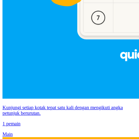
Kunjungi setiap kotak tepat satu kali dengan mengikuti angka
petunjuk berurutan.
1 pemain
Main