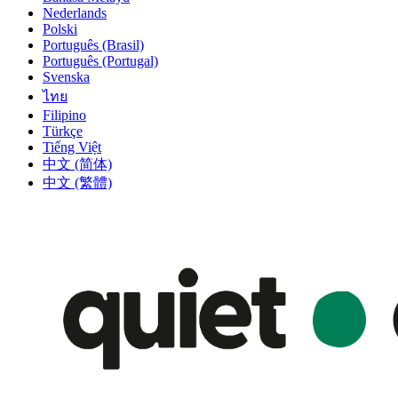
Nederlands
Polski
Português (Brasil)
Português (Portugal)
Svenska
ไทย
Filipino
Türkçe
Tiếng Việt
中文 (简体)
中文 (繁體)