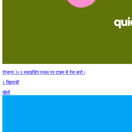
रोज़ाना 3×3 स्लाइडिंग पज़ल पर टाइम से रेस करो।
1 खिलाड़ी
खेलो