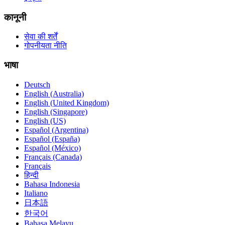
कानूनी
सेवा की शर्तें
गोपनीयता नीति
भाषा
Deutsch
English (Australia)
English (United Kingdom)
English (Singapore)
English (US)
Español (Argentina)
Español (España)
Español (México)
Français (Canada)
Français
हिन्दी
Bahasa Indonesia
Italiano
日本語
한국어
Bahasa Melayu