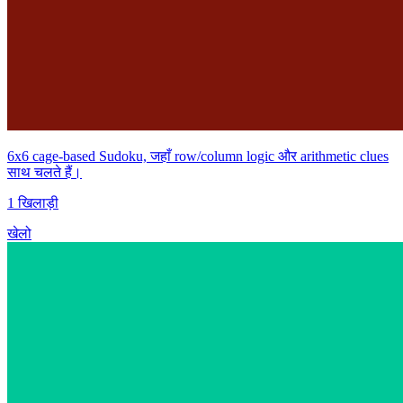
6x6 cage-based Sudoku, जहाँ row/column logic और arithmetic clues
साथ चलते हैं।
1 खिलाड़ी
खेलो