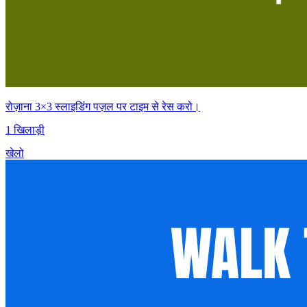
रोज़ाना 3×3 स्लाइडिंग पज़ल पर टाइम से रेस करो।
1 खिलाड़ी
खेलो