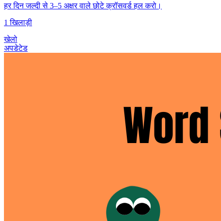
हर दिन जल्दी से 3–5 अक्षर वाले छोटे क्रॉसवर्ड हल करो।
1 खिलाड़ी
खेलो
अपडेटेड