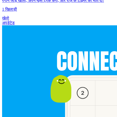
रंगीन जोड़े खोलो, अपने मूव्स ट्रैक करो, और रोज़ के टाइमर को मात दो!
1 खिलाड़ी
खेलो
अपडेटेड