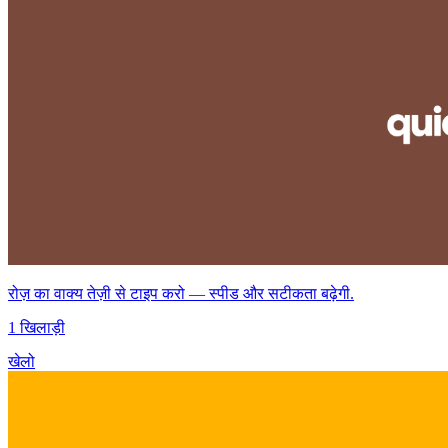
रोज़ का वाक्य तेज़ी से टाइप करो — स्पीड और सटीकता बढ़ेगी.
1 खिलाड़ी
खेलो