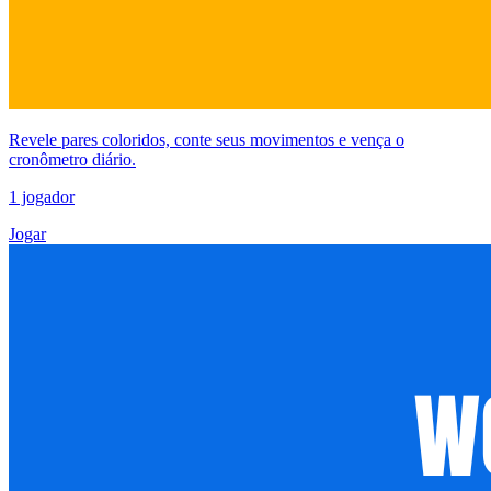
Revele pares coloridos, conte seus movimentos e vença o
cronômetro diário.
1 jogador
Jogar