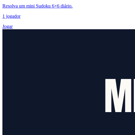
Resolva um mini Sudoku 6×6 diário.
1 jogador
Jogar