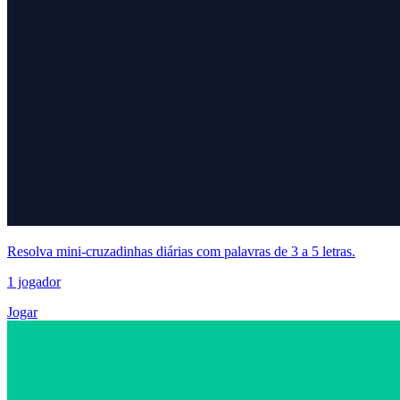
Resolva mini-cruzadinhas diárias com palavras de 3 a 5 letras.
1 jogador
Jogar