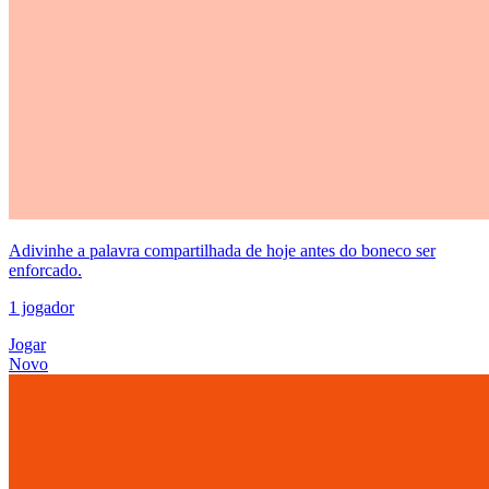
Adivinhe a palavra compartilhada de hoje antes do boneco ser
enforcado.
1 jogador
Jogar
Novo