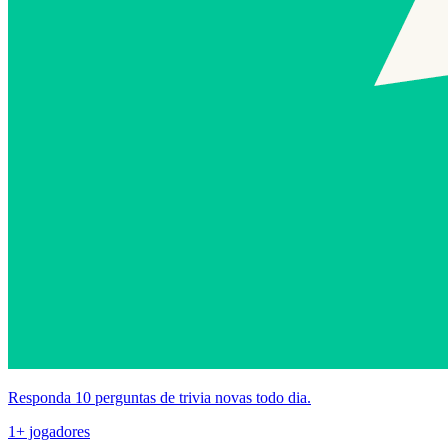
Responda 10 perguntas de trivia novas todo dia.
1+ jogadores