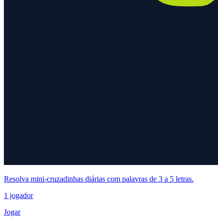
Resolva mini-cruzadinhas diárias com palavras de 3 a 5 letras.
1 jogador
Jogar