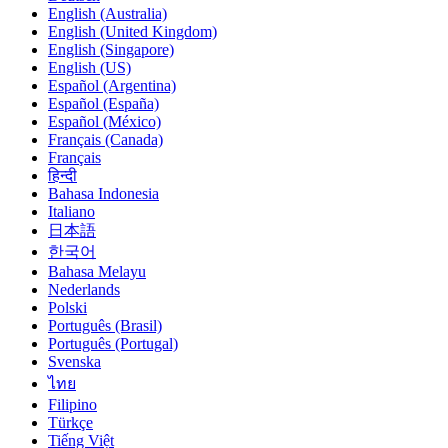
English (Australia)
English (United Kingdom)
English (Singapore)
English (US)
Español (Argentina)
Español (España)
Español (México)
Français (Canada)
Français
हिन्दी
Bahasa Indonesia
Italiano
日本語
한국어
Bahasa Melayu
Nederlands
Polski
Português (Brasil)
Português (Portugal)
Svenska
ไทย
Filipino
Türkçe
Tiếng Việt