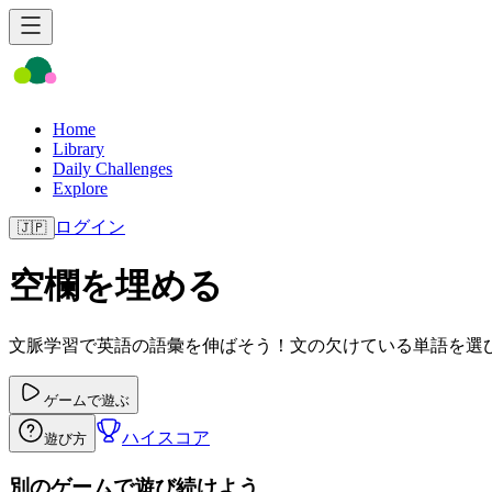
Home
Library
Daily Challenges
Explore
ログイン
🇯🇵
空欄を埋める
文脈学習で英語の語彙を伸ばそう！文の欠けている単語を選
ゲームで遊ぶ
ハイスコア
遊び方
別のゲームで遊び続けよう