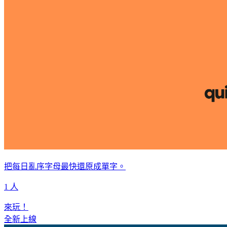
把每日亂序字母最快還原成單字。
1 人
來玩！
全新上線