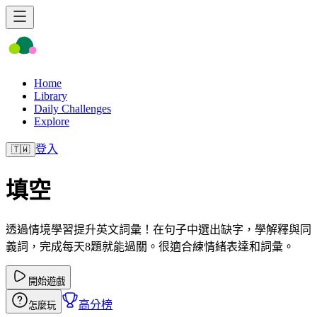
Home
Library
Daily Challenges
Explore
登入
🇹🇼
填空
透過情境學習提升英文詞彙！在句子中選出缺字，學解釋與同
義詞，完成每天8題就能過關。很適合練情緒表達和詞彙。
開始遊戲
高分榜
怎麼玩