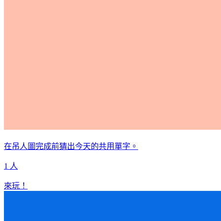
在吊人圖完成前猜出今天的共用單字。
1 人
來玩！