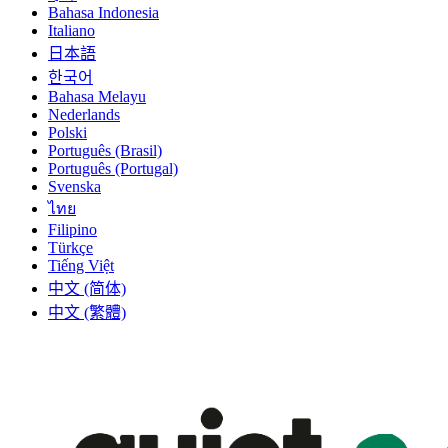
Bahasa Indonesia
Italiano
日本語
한국어
Bahasa Melayu
Nederlands
Polski
Português (Brasil)
Português (Portugal)
Svenska
ไทย
Filipino
Türkçe
Tiếng Việt
中文 (简体)
中文 (繁體)