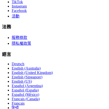
TikTok
Instagram
Facebook
活動
法務
服務條款
隱私權政策
語言
Deutsch
English (Australia)
English (United Kingdom)
English (Singapore)
English (US)
Español (Argentina)
Español (España)
Español (México)
Français (Canada)
Français
हिन्दी