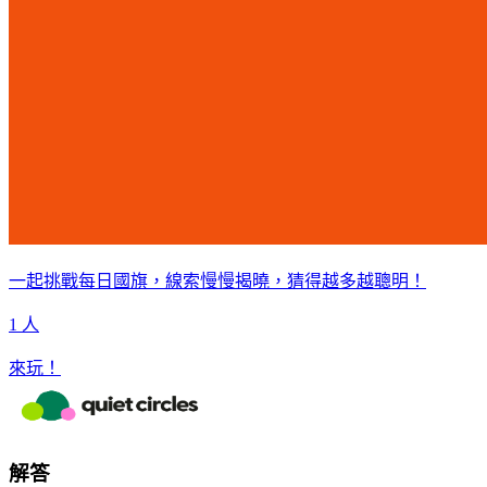
一起挑戰每日國旗，線索慢慢揭曉，猜得越多越聰明！
1 人
來玩！
解答