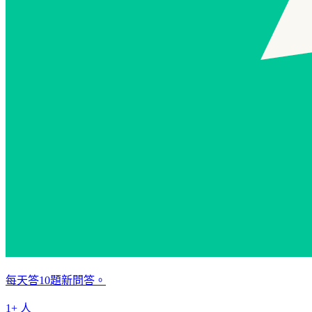
每天答10題新問答。
1+ 人