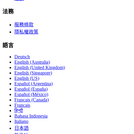
法務
服務條款
隱私權政策
語言
Deutsch
English (Australia)
English (United Kingdom)
English (Singapore)
English (US)
Español (Argentina)
Español (España)
Español (México)
Français (Canada)
Français
हिन्दी
Bahasa Indonesia
Italiano
日本語