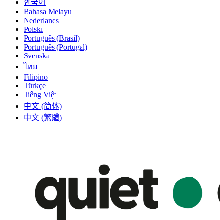
한국어
Bahasa Melayu
Nederlands
Polski
Português (Brasil)
Português (Portugal)
Svenska
ไทย
Filipino
Türkçe
Tiếng Việt
中文 (简体)
中文 (繁體)