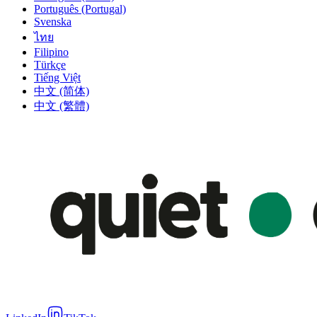
Português (Portugal)
Svenska
ไทย
Filipino
Türkçe
Tiếng Việt
中文 (简体)
中文 (繁體)