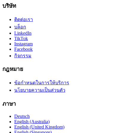
บริษัท
ติดต่อเรา
บล็อก
LinkedIn
TikTok
Instagram
Facebook
กิจกรรม
กฎหมาย
ข้อกำหนดในการให้บริการ
นโยบายความเป็นส่วนตัว
ภาษา
Deutsch
English (Australia)
English (United Kingdom)
English (Singapore)