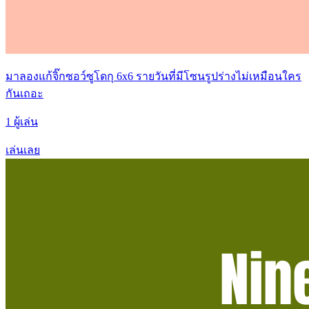
มาลองแก้จิ๊กซอว์ซูโดกุ 6x6 รายวันที่มีโซนรูปร่างไม่เหมือนใคร
กันเถอะ
1 ผู้เล่น
เล่นเลย