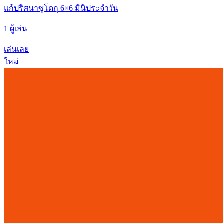
แก้ปริศนาซูโดกุ 6×6 มินิประจำวัน
1 ผู้เล่น
เล่นเลย
ใหม่