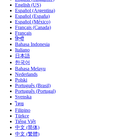
English (US)
Español (Argentina)
Español (España)
Español (México)
Français (Canada)
Français
हिन्दी
Bahasa Indonesia
Italiano
日本語
한국어
Bahasa Melayu
Nederlands
Polski
Português (Brasil)
Português (Portugal)
Svenska
ไทย
Filipino
Türkçe
Tiếng Việt
中文 (简体)
中文 (繁體)