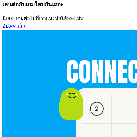
เล่นต่อกับเกมใหม่กันเถอะ
นี่เลย! เกมต่อไปที่เราแนะนำให้ลองเล่น
อัปเดตแล้ว