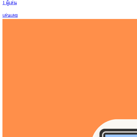
1 ผู้เล่น
เล่นเลย