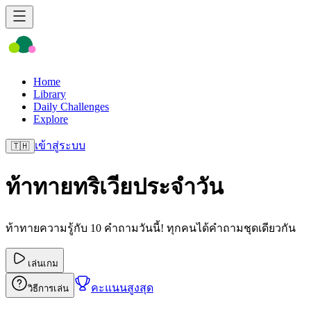
Home
Library
Daily Challenges
Explore
เข้าสู่ระบบ
🇹🇭
ท้าทายทริเวียประจำวัน
ท้าทายความรู้กับ 10 คำถามวันนี้! ทุกคนได้คำถามชุดเดียวกัน
เล่นเกม
คะแนนสูงสุด
วิธีการเล่น