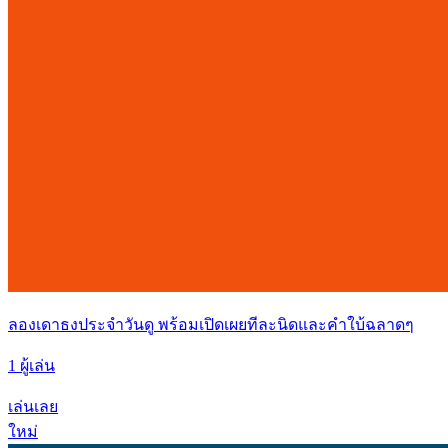
ลองเดาธงประจำวันดู พร้อมเปิดเผยทีละนิดและคำใบ้ฉลาดๆ
1 ผู้เล่น
เล่นเลย
ใหม่