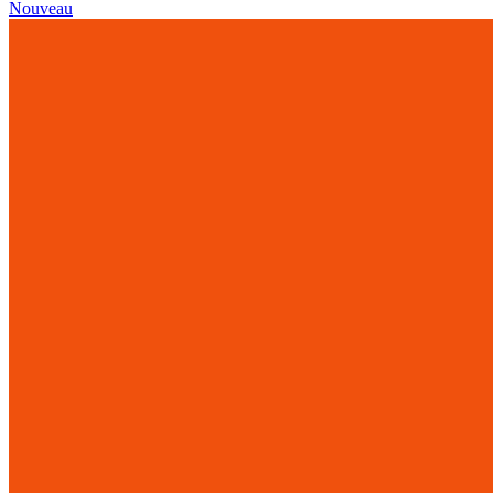
Nouveau