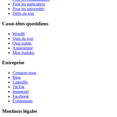
Pour les particuliers
Pour les universités
Défis du jour
Casse-têtes quotidiens
Wordl6
Quiz du jour
Quiz public
Anagramme
Mini Sudoku
Entreprise
Contacte-nous
Blog
LinkedIn
TikTok
Instagram
Facebook
Événements
Mentions légales