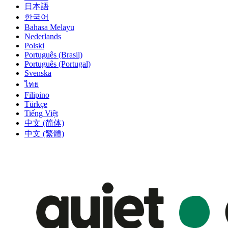
日本語
한국어
Bahasa Melayu
Nederlands
Polski
Português (Brasil)
Português (Portugal)
Svenska
ไทย
Filipino
Türkçe
Tiếng Việt
中文 (简体)
中文 (繁體)