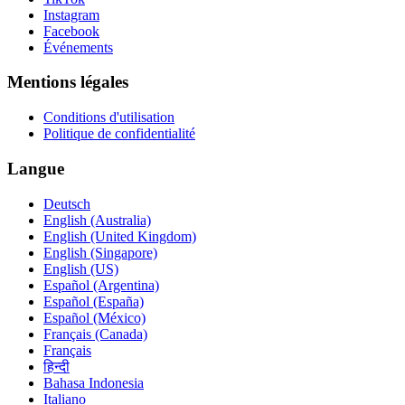
Instagram
Facebook
Événements
Mentions légales
Conditions d'utilisation
Politique de confidentialité
Langue
Deutsch
English (Australia)
English (United Kingdom)
English (Singapore)
English (US)
Español (Argentina)
Español (España)
Español (México)
Français (Canada)
Français
हिन्दी
Bahasa Indonesia
Italiano