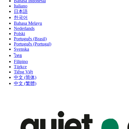
Bahasa Indonesia
Italiano
日本語
한국어
Bahasa Melayu
Nederlands
Polski
Português (Brasil)
Português (Portugal)
Svenska
ไทย
Filipino
Türkçe
Tiếng Việt
中文 (简体)
中文 (繁體)