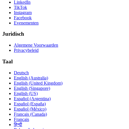
LinkedIn
TikTok
Instagram
Facebook
Evenementen
Juridisch
Algemene Voorwaarden
Privacybeleid
Taal
Deutsch
English (Australia)
English (United Kingdom)
English (Singapore)
English (US)
Español (Argentina)
Español (España)
Español (México)
Français (Canada)
Français
हिन्दी