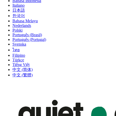
Bahasa Indonesia
Italiano
日本語
한국어
Bahasa Melayu
Nederlands
Polski
Português (Brasil)
Português (Portugal)
Svenska
ไทย
Filipino
Türkçe
Tiếng Việt
中文 (简体)
中文 (繁體)