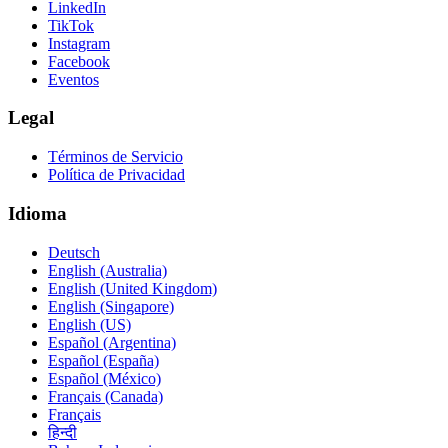
LinkedIn
TikTok
Instagram
Facebook
Eventos
Legal
Términos de Servicio
Política de Privacidad
Idioma
Deutsch
English (Australia)
English (United Kingdom)
English (Singapore)
English (US)
Español (Argentina)
Español (España)
Español (México)
Français (Canada)
Français
हिन्दी