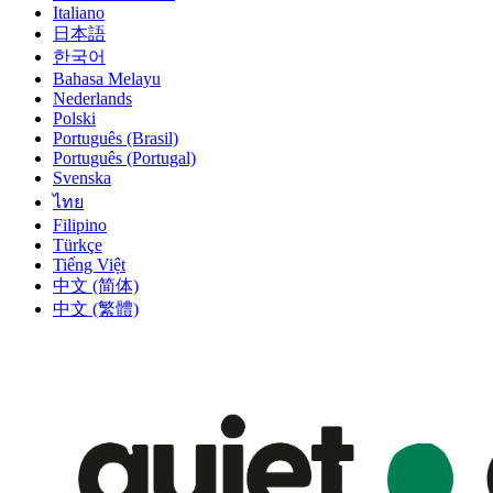
Italiano
日本語
한국어
Bahasa Melayu
Nederlands
Polski
Português (Brasil)
Português (Portugal)
Svenska
ไทย
Filipino
Türkçe
Tiếng Việt
中文 (简体)
中文 (繁體)