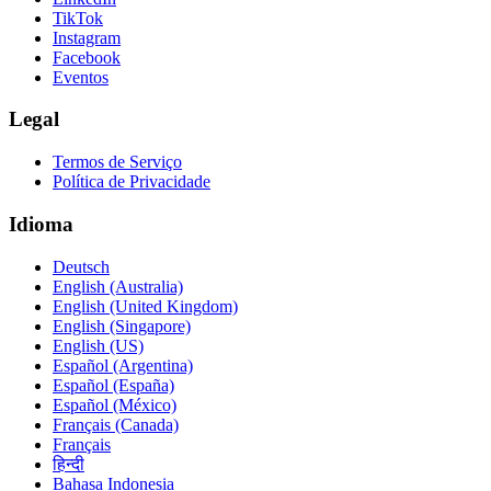
TikTok
Instagram
Facebook
Eventos
Legal
Termos de Serviço
Política de Privacidade
Idioma
Deutsch
English (Australia)
English (United Kingdom)
English (Singapore)
English (US)
Español (Argentina)
Español (España)
Español (México)
Français (Canada)
Français
हिन्दी
Bahasa Indonesia