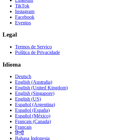
LinkedIn
TikTok
Instagram
Facebook
Eventos
Legal
Termos de Serviço
Política de Privacidade
Idioma
Deutsch
English (Australia)
English (United Kingdom)
English (Singapore)
English (US)
Español (Argentina)
Español (España)
Español (México)
Français (Canada)
Français
हिन्दी
Bahasa Indonesia