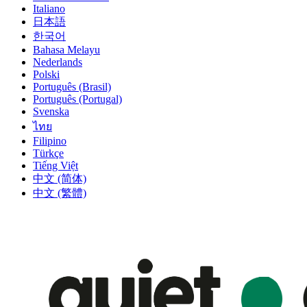
Italiano
日本語
한국어
Bahasa Melayu
Nederlands
Polski
Português (Brasil)
Português (Portugal)
Svenska
ไทย
Filipino
Türkçe
Tiếng Việt
中文 (简体)
中文 (繁體)