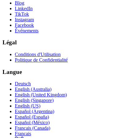
Blog
LinkedIn
TikTok
Instagram
Facebook
Événements
Légal
Conditions d'Utilisation
Politique de Confidentialité
Langue
Deutsch
English (Australia)
English (United Kingdom)
English (Singapore)
English (US)
Español (Argentina)
Español (España)
Español (México)
Français (Canada)
Français