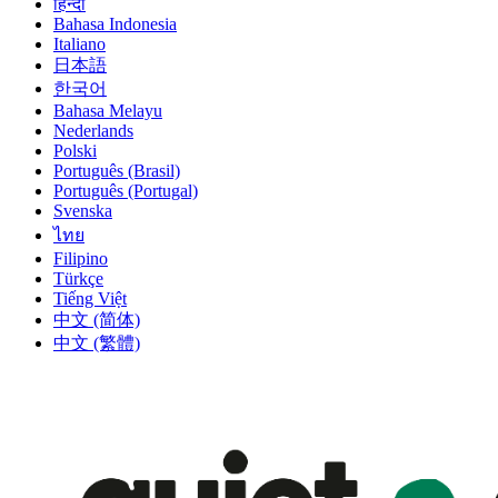
हिन्दी
Bahasa Indonesia
Italiano
日本語
한국어
Bahasa Melayu
Nederlands
Polski
Português (Brasil)
Português (Portugal)
Svenska
ไทย
Filipino
Türkçe
Tiếng Việt
中文 (简体)
中文 (繁體)