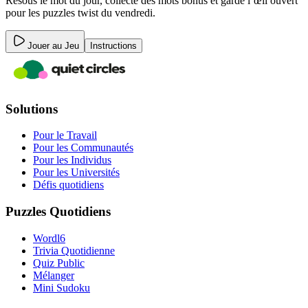
Résous le mot du jour, collecte des mots bonus et garde l’œil ouvert
pour les puzzles twist du vendredi.
Jouer au Jeu
Instructions
Solutions
Pour le Travail
Pour les Communautés
Pour les Individus
Pour les Universités
Défis quotidiens
Puzzles Quotidiens
Wordl6
Trivia Quotidienne
Quiz Public
Mélanger
Mini Sudoku