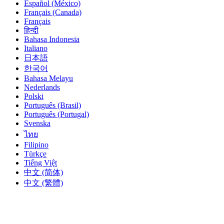
Español (México)
Français (Canada)
Français
हिन्दी
Bahasa Indonesia
Italiano
日本語
한국어
Bahasa Melayu
Nederlands
Polski
Português (Brasil)
Português (Portugal)
Svenska
ไทย
Filipino
Türkçe
Tiếng Việt
中文 (简体)
中文 (繁體)