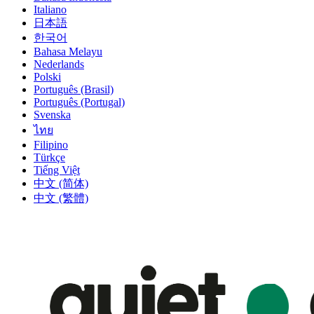
Italiano
日本語
한국어
Bahasa Melayu
Nederlands
Polski
Português (Brasil)
Português (Portugal)
Svenska
ไทย
Filipino
Türkçe
Tiếng Việt
中文 (简体)
中文 (繁體)