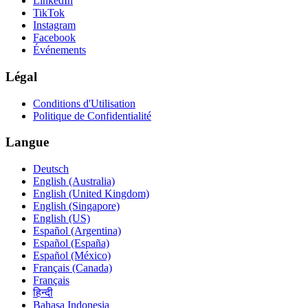
LinkedIn
TikTok
Instagram
Facebook
Événements
Légal
Conditions d'Utilisation
Politique de Confidentialité
Langue
Deutsch
English (Australia)
English (United Kingdom)
English (Singapore)
English (US)
Español (Argentina)
Español (España)
Español (México)
Français (Canada)
Français
हिन्दी
Bahasa Indonesia