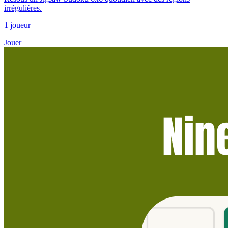
irrégulières.
1 joueur
Jouer