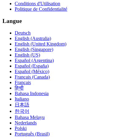
Conditions d'Utilisation
Politique de Confidentialité
Langue
Deutsch
English (Australia)
English (United Kingdom)
English (Singapore)
English (US)
Español (Argentina)
Español (España)
Español (México)
Français (Canada)
Français
हिन्दी
Bahasa Indonesia
Italiano
日本語
한국어
Bahasa Melayu
Nederlands
Polski
Português (Brasil)