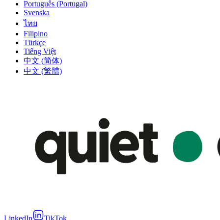
Português (Portugal)
Svenska
ไทย
Filipino
Türkçe
Tiếng Việt
中文 (简体)
中文 (繁體)
LinkedIn
TikTok