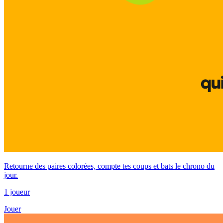
Retourne des paires colorées, compte tes coups et bats le chrono du
jour.
1 joueur
Jouer