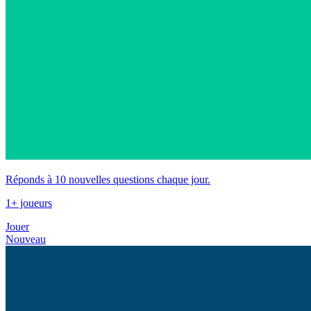
Réponds à 10 nouvelles questions chaque jour.
1+ joueurs
Jouer
Nouveau