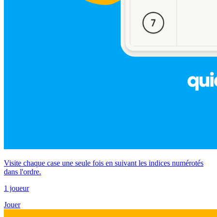
Visite chaque case une seule fois en suivant les indices numérotés
dans l'ordre.
1 joueur
Jouer