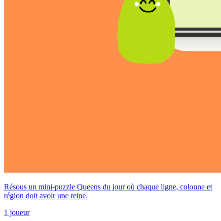
Résous un mini-puzzle Queens du jour où chaque ligne, colonne et
région doit avoir une reine.
1 joueur