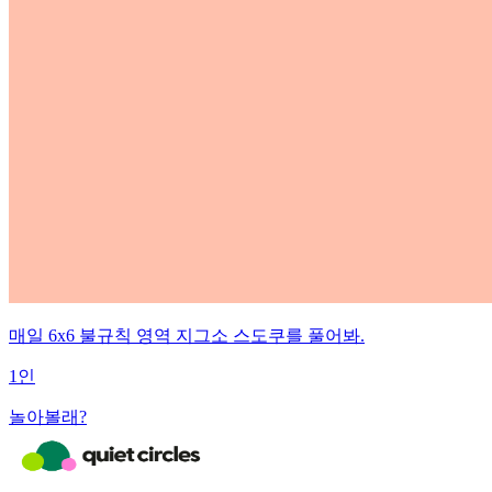
매일 6x6 불규칙 영역 지그소 스도쿠를 풀어봐.
1인
놀아볼래?