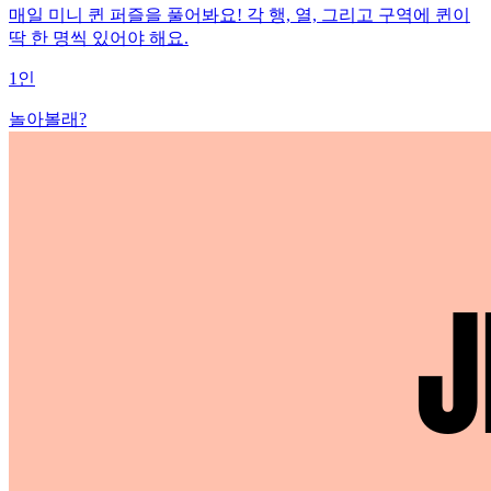
매일 미니 퀸 퍼즐을 풀어봐요! 각 행, 열, 그리고 구역에 퀸이
딱 한 명씩 있어야 해요.
1인
놀아볼래?