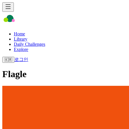
Home
Library
Daily Challenges
Explore
로그인
🇰🇷
Flagle