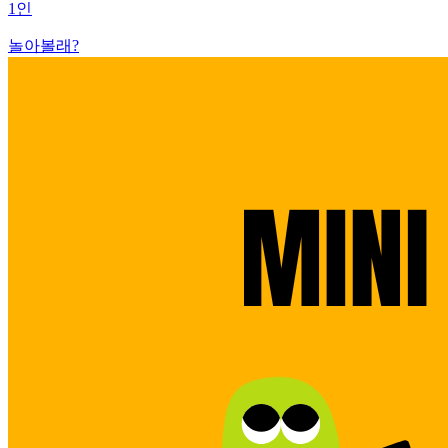
1인
놀아볼래?