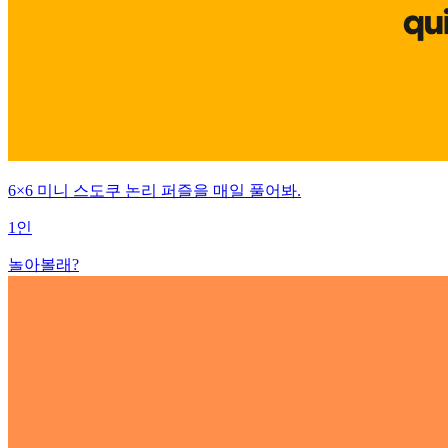
6×6 미니 스도쿠 논리 퍼즐을 매일 풀어봐.
1인
놀아볼래?