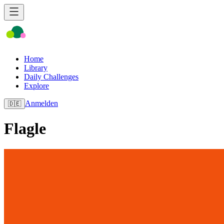
Home
Library
Daily Challenges
Explore
Anmelden
🇩🇪
Flagle