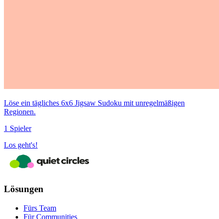
Löse ein tägliches 6x6 Jigsaw Sudoku mit unregelmäßigen
Regionen.
1 Spieler
Los geht's!
Lösungen
Fürs Team
Für Communities