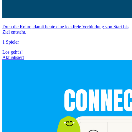
Dreh die Rohre, damit heute eine leckfreie Verbindung von Start bis
Ziel entsteht.
1 Spieler
Los geht's!
Aktualisiert