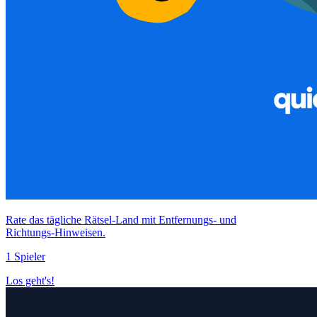
Rate das tägliche Rätsel‑Land mit Entfernungs‑ und
Richtungs‑Hinweisen.
1 Spieler
Los geht's!