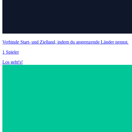
Verbinde Start- und Zielland, indem du angrenzende Länder nennst.
1 Spieler
Los geht's!