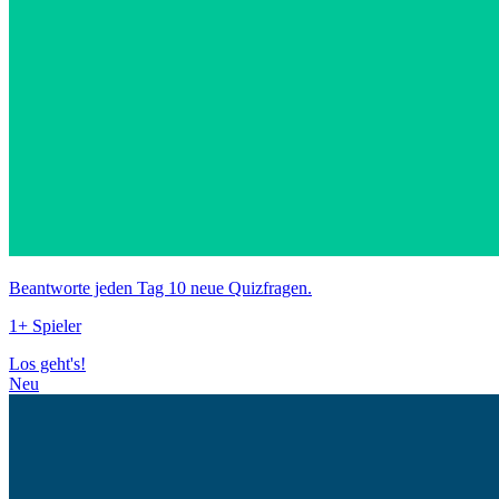
Beantworte jeden Tag 10 neue Quizfragen.
1+ Spieler
Los geht's!
Neu