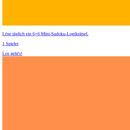
Löse täglich ein 6×6 Mini‑Sudoku‑Logikrätsel.
1 Spieler
Los geht's!