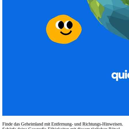
Finde das Geheimland mit Entfernung- und Richtungs-Hinweisen.