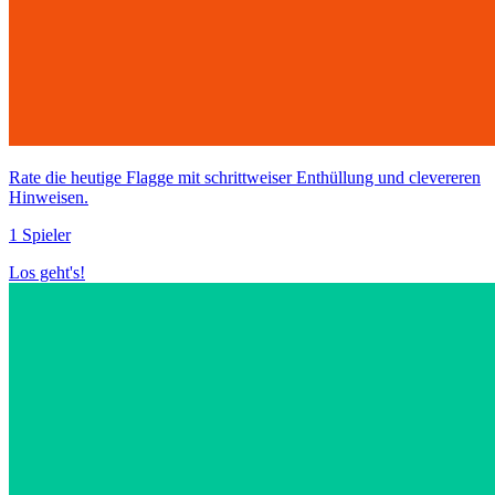
Rate die heutige Flagge mit schrittweiser Enthüllung und clevereren
Hinweisen.
1 Spieler
Los geht's!