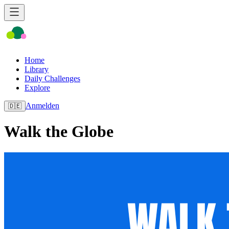
Home
Library
Daily Challenges
Explore
Anmelden
🇩🇪
Walk the Globe