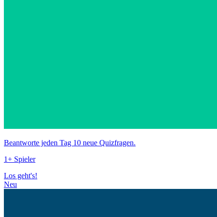
Beantworte jeden Tag 10 neue Quizfragen.
1+ Spieler
Los geht's!
Neu