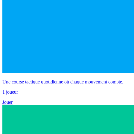
Une course tactique quotidienne où chaque mouvement compte.
1 joueur
Jouer