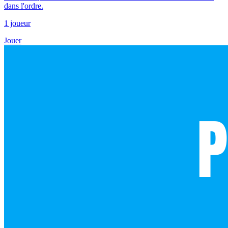
dans l'ordre.
1 joueur
Jouer