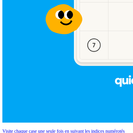
Visite chaque case une seule fois en suivant les indices numérotés