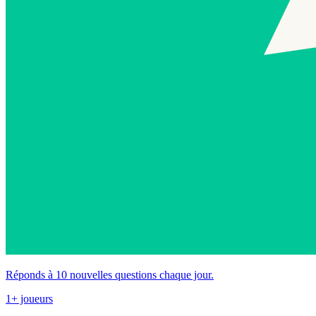
Réponds à 10 nouvelles questions chaque jour.
1+ joueurs