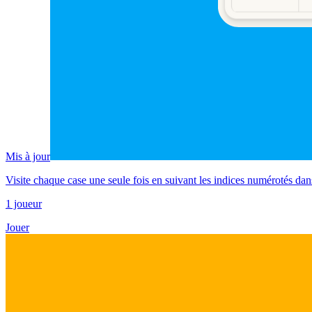
Mis à jour
Visite chaque case une seule fois en suivant les indices numérotés dans
1 joueur
Jouer