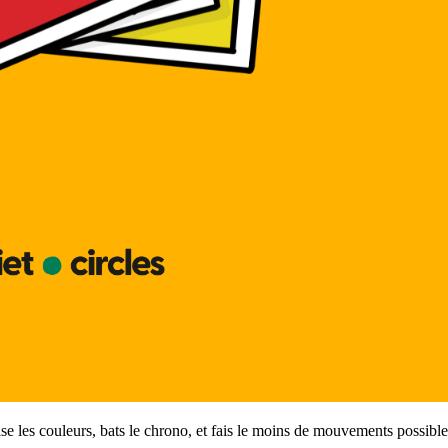
se les couleurs, bats le chrono, et fais le moins de mouvements possible