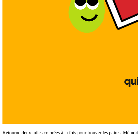
Retourne deux tuiles colorées à la fois pour trouver les paires. Mémori