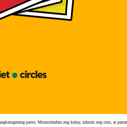
agkatugmang pares. Memorinahin ang kulay, talunin ang oras, at pana