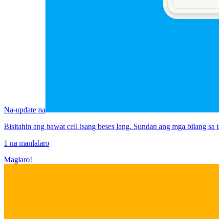
Na-update na
Bisitahin ang bawat cell isang beses lang. Sundan ang mga bilang sa 
1 na manlalaro
Maglaro!