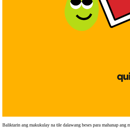
Baliktarin ang makukulay na tile dalawang beses para mahanap ang m