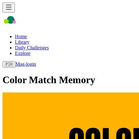
Home
Library
Daily Challenges
Explore
Mag-login
🇵🇭
Color Match Memory