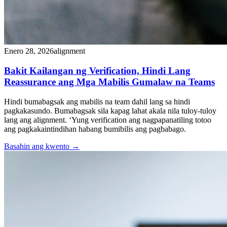
Enero 28, 2026
alignment
Bakit Kailangan ng Verification, Hindi Lang
Reassurance ang Mga Mabilis Gumalaw na Teams
Hindi bumabagsak ang mabilis na team dahil lang sa hindi
pagkakasundo. Bumabagsak sila kapag lahat akala nila tuloy-tuloy
lang ang alignment. ‘Yung verification ang nagpapanatiling totoo
ang pagkakaintindihan habang bumibilis ang pagbabago.
Basahin ang kwento
→