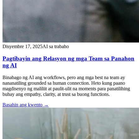
Disyembre 17, 2025
AI sa trabaho
Pagtibayin ang Relasyon ng mga Team sa Panahon
ng AI
Binabago ng AI ang workflows, pero ang mga best na team ay
nananatiling grounded sa human connection. Heto kung paano
magdisenyo ng maliliit at paulit-ulit na moments para panatilihing
buhay ang empathy, clarity, at trust sa buong functions.
Basahin ang kwento
→