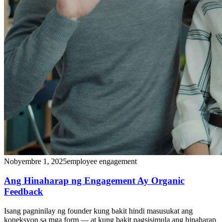
Nobyembre 1, 2025
employee engagement
Ang Hinaharap ng Engagement Ay Organic
Feedback
Isang pagninilay ng founder kung bakit hindi masusukat ang
koneksyon sa mga form — at kung bakit nagsisimula ang hinaharap