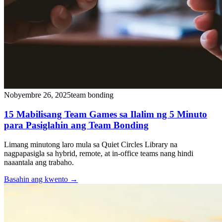
Nobyembre 26, 2025
team bonding
15 Mabilisang Team Games sa Ilalim ng 5 Minuto
para Pasiglahin ang Team Bonding
Limang minutong laro mula sa Quiet Circles Library na
nagpapasigla sa hybrid, remote, at in-office teams nang hindi
naaantala ang trabaho.
Basahin ang kwento
→