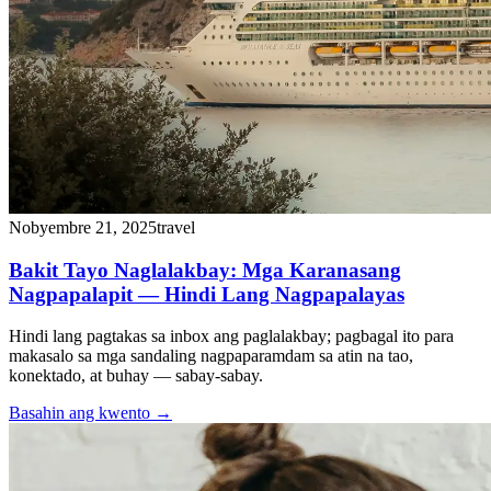
Nobyembre 21, 2025
travel
Bakit Tayo Naglalakbay: Mga Karanasang
Nagpapalapit — Hindi Lang Nagpapalayas
Hindi lang pagtakas sa inbox ang paglalakbay; pagbagal ito para
makasalo sa mga sandaling nagpaparamdam sa atin na tao,
konektado, at buhay — sabay-sabay.
Basahin ang kwento
→