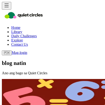
Home
Library
Daily Challenges
Explore
Contact Us
Mag-login
🇵🇭
blog natin
Ano ang bago sa Quiet Circles