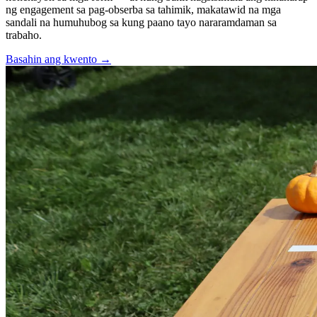
ng engagement sa pag-obserba sa tahimik, makatawid na mga
sandali na humuhubog sa kung paano tayo nararamdaman sa
trabaho.
Basahin ang kwento
→