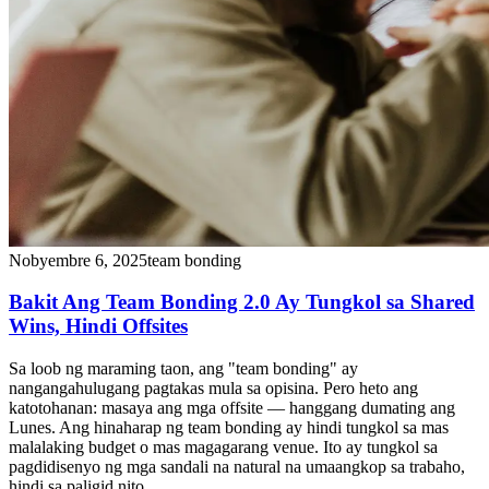
Nobyembre 6, 2025
team bonding
Bakit Ang Team Bonding 2.0 Ay Tungkol sa Shared
Wins, Hindi Offsites
Sa loob ng maraming taon, ang "team bonding" ay
nangangahulugang pagtakas mula sa opisina. Pero heto ang
katotohanan: masaya ang mga offsite — hanggang dumating ang
Lunes. Ang hinaharap ng team bonding ay hindi tungkol sa mas
malalaking budget o mas magagarang venue. Ito ay tungkol sa
pagdidisenyo ng mga sandali na natural na umaangkop sa trabaho,
hindi sa paligid nito.