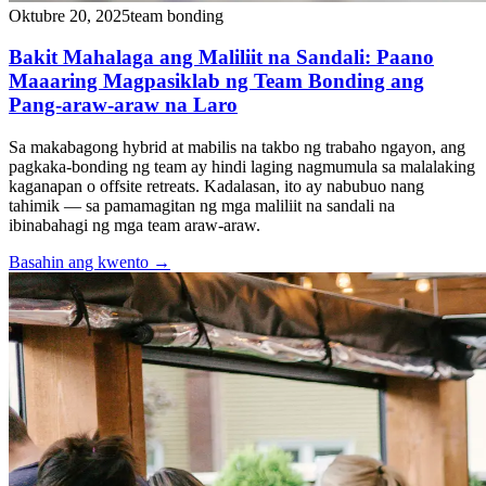
Oktubre 20, 2025
team bonding
Bakit Mahalaga ang Maliliit na Sandali: Paano
Maaaring Magpasiklab ng Team Bonding ang
Pang-araw-araw na Laro
Sa makabagong hybrid at mabilis na takbo ng trabaho ngayon, ang
pagkaka-bonding ng team ay hindi laging nagmumula sa malalaking
kaganapan o offsite retreats. Kadalasan, ito ay nabubuo nang
tahimik — sa pamamagitan ng mga maliliit na sandali na
ibinabahagi ng mga team araw-araw.
Basahin ang kwento
→