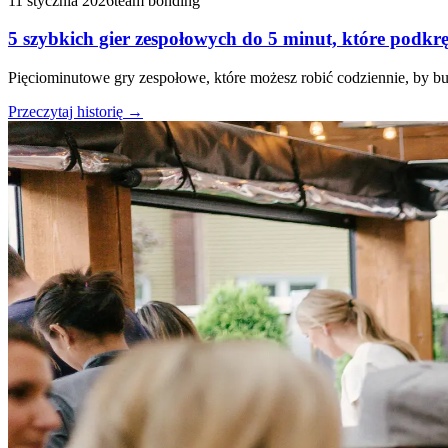
11 stycznia 2026
team bonding
5 szybkich gier zespołowych do 5 minut, które podkr
Pięciominutowe gry zespołowe, które możesz robić codziennie, by 
Przeczytaj historię
→