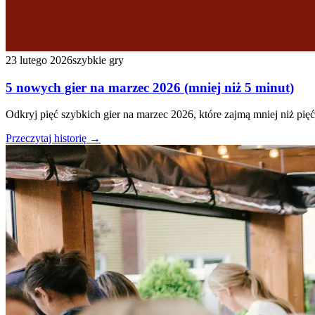
23 lutego 2026
szybkie gry
5 nowych gier na marzec 2026 (mniej niż 5 minut)
Odkryj pięć szybkich gier na marzec 2026, które zajmą mniej niż pi
Przeczytaj historię
→