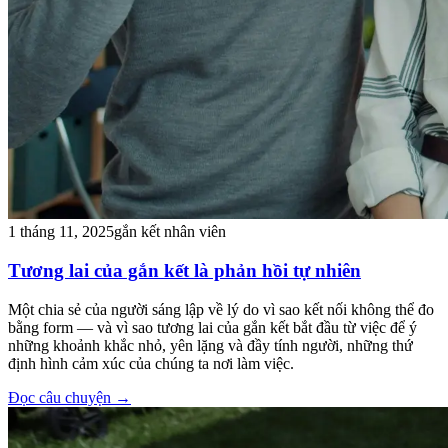
1 tháng 11, 2025
gắn kết nhân viên
Tương lai của gắn kết là phản hồi tự nhiên
Một chia sẻ của người sáng lập về lý do vì sao kết nối không thể đo
bằng form — và vì sao tương lai của gắn kết bắt đầu từ việc để ý
những khoảnh khắc nhỏ, yên lặng và đầy tính người, những thứ
định hình cảm xúc của chúng ta nơi làm việc.
Đọc câu chuyện
→