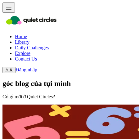
Home
Library
Daily Challenges
Explore
Contact Us
Đăng nhập
🇻🇳
góc blog của tụi mình
Có gì mới ở Quiet Circles?