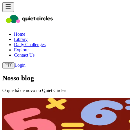
Home
Library
Daily Challenges
Explore
Contact Us
Login
🇵🇹
Nosso blog
O que há de novo no Quiet Circles