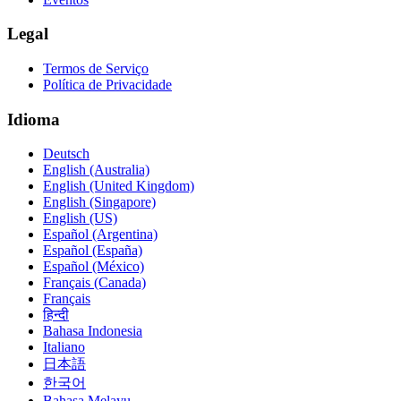
Legal
Termos de Serviço
Política de Privacidade
Idioma
Deutsch
English (Australia)
English (United Kingdom)
English (Singapore)
English (US)
Español (Argentina)
Español (España)
Español (México)
Français (Canada)
Français
हिन्दी
Bahasa Indonesia
Italiano
日本語
한국어
Bahasa Melayu