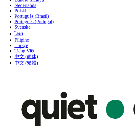
Nederlands
Polski
Português (Brasil)
Português (Portugal)
Svenska
ไทย
Filipino
Türkçe
Tiếng Việt
中文 (简体)
中文 (繁體)