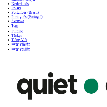
Nederlands
Polski
Português (Brasil)
Português (Portugal)
Svenska
ไทย
Filipino
Türkçe
Tiếng Việt
中文 (简体)
中文 (繁體)