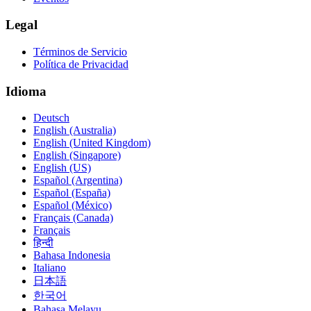
Legal
Términos de Servicio
Política de Privacidad
Idioma
Deutsch
English (Australia)
English (United Kingdom)
English (Singapore)
English (US)
Español (Argentina)
Español (España)
Español (México)
Français (Canada)
Français
हिन्दी
Bahasa Indonesia
Italiano
日本語
한국어
Bahasa Melayu