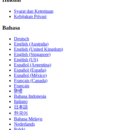
Syarat dan Ketentuan
Kebijakan Privasi
Bahasa
Deutsch
English (Australia)
English (United Kingdom)
English (Singapore)
English (US)
Español (Argentina)
Español (España)
Español (México)
Français (Canada)
Français
हिन्दी
Bahasa Indonesia
Italiano
日本語
한국어
Bahasa Melayu
Nederlands
Polski