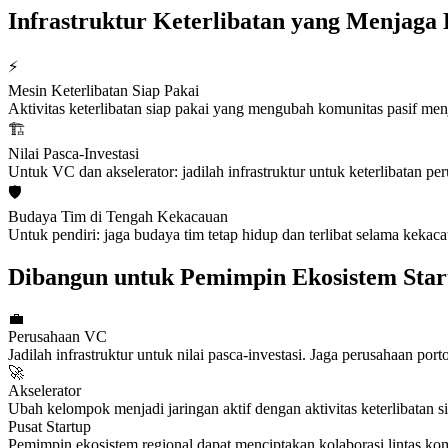
Infrastruktur Keterlibatan yang Menjaga
⚡
Mesin Keterlibatan Siap Pakai
Aktivitas keterlibatan siap pakai yang mengubah komunitas pasif menja
🏗️
Nilai Pasca-Investasi
Untuk VC dan akselerator: jadilah infrastruktur untuk keterlibatan pe
🛡️
Budaya Tim di Tengah Kekacauan
Untuk pendiri: jaga budaya tim tetap hidup dan terlibat selama kekac
Dibangun untuk Pemimpin Ekosistem Star
💼
Perusahaan VC
Jadilah infrastruktur untuk nilai pasca-investasi. Jaga perusahaan porto
🚀
Akselerator
Ubah kelompok menjadi jaringan aktif dengan aktivitas keterlibatan
Pusat Startup
Pemimpin ekosistem regional dapat menciptakan kolaborasi lintas kom