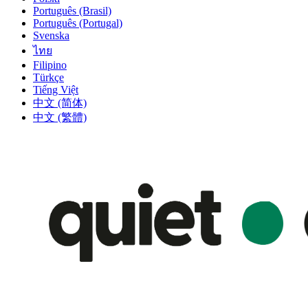
Português (Brasil)
Português (Portugal)
Svenska
ไทย
Filipino
Türkçe
Tiếng Việt
中文 (简体)
中文 (繁體)