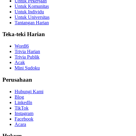
Untuk Pekerjaan
Untuk Komunitas
Untuk Individu
Untuk Universitas
Tantangan Harian
Teka-teki Harian
Wordl6
Trivia Harian
Trivia Publik
Acak
Mini Sudoku
Perusahaan
Hubungi Kami
Blog
LinkedIn
TikTok
Instagram
Facebook
Acara
Hukum