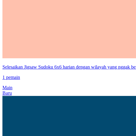
Selesaikan Jigsaw Sudoku 6x6 harian dengan wilayah yang nggak ber
1 pemain
Main
Baru