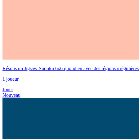
Résous un Jigsaw Sudoku 6x6 quotidien avec des régions irrégulières
1 joueur
Jouer
Nouveau