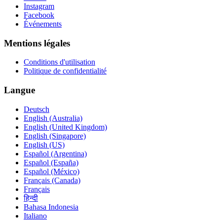
Instagram
Facebook
Événements
Mentions légales
Conditions d'utilisation
Politique de confidentialité
Langue
Deutsch
English (Australia)
English (United Kingdom)
English (Singapore)
English (US)
Español (Argentina)
Español (España)
Español (México)
Français (Canada)
Français
हिन्दी
Bahasa Indonesia
Italiano