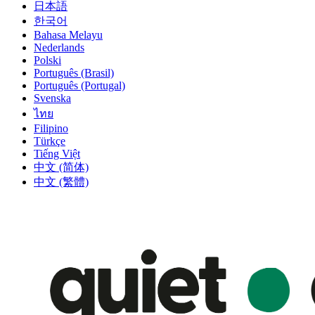
日本語
한국어
Bahasa Melayu
Nederlands
Polski
Português (Brasil)
Português (Portugal)
Svenska
ไทย
Filipino
Türkçe
Tiếng Việt
中文 (简体)
中文 (繁體)