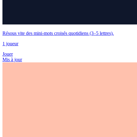
Résous vite des mini-mots croisés quotidiens (3–5 lettres).
1 joueur
Jouer
Mis à jour