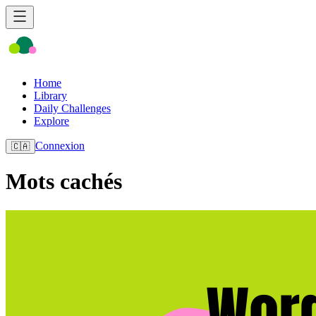
Home
Library
Daily Challenges
Explore
Connexion
🇨🇦
Mots cachés