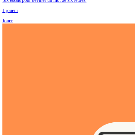
Six essais pour deviner un mot de six lettres.
1 joueur
Jouer