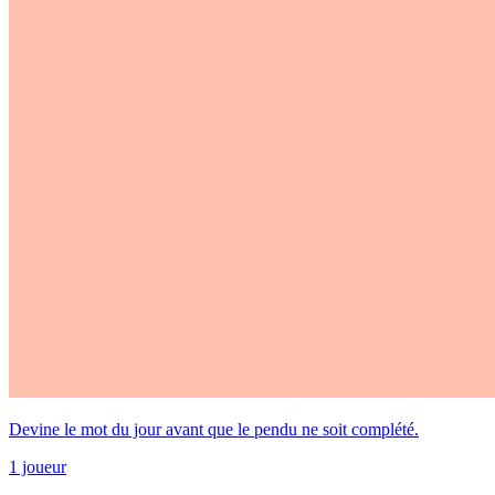
Devine le mot du jour avant que le pendu ne soit complété.
1 joueur