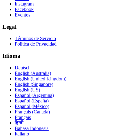
Instagram
Facebook
Eventos
Legal
Términos de Servicio
Política de Privacidad
Idioma
Deutsch
English (Australia)
English (United Kingdom)
English (Singapore)
English (US)
Español (Argentina)
Español (España)
Español (México)
Français (Canada)
Français
हिन्दी
Bahasa Indonesia
Italiano