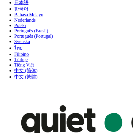
日本語
한국어
Bahasa Melayu
Nederlands
Polski
Português (Brasil)
Português (Portugal)
Svenska
ไทย
Filipino
Türkçe
Tiếng Việt
中文 (简体)
中文 (繁體)