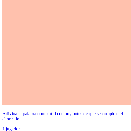
Adivina la palabra compartida de hoy antes de que se complete el
ahorcado.
1 jugador