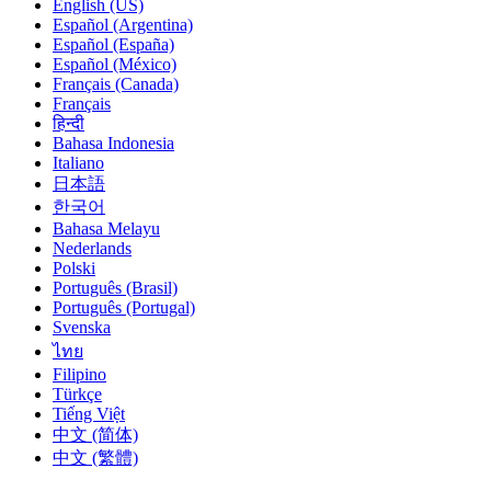
English (US)
Español (Argentina)
Español (España)
Español (México)
Français (Canada)
Français
हिन्दी
Bahasa Indonesia
Italiano
日本語
한국어
Bahasa Melayu
Nederlands
Polski
Português (Brasil)
Português (Portugal)
Svenska
ไทย
Filipino
Türkçe
Tiếng Việt
中文 (简体)
中文 (繁體)