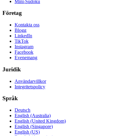
Mini-Sudoku
Företag
Kontakta oss
Blogg
LinkedIn
TikTok
Instagram
Facebook
Evenemang
Juridik
Användarvillkor
Integritetspolicy
Språk
Deutsch
English (Australia)
English (United Kingdom)
English (Singapore)
English (US)