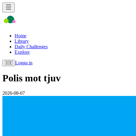
Home
Library
Daily Challenges
Explore
Logga in
🇸🇪
Polis mot tjuv
2026-08-07