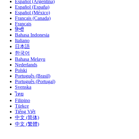
Español (Argentina)
Español (España)
Español (México)
Français (Canada)
Français
हिन्दी
Bahasa Indonesia
Italiano
日本語
한국어
Bahasa Melayu
Nederlands
Polski
Português (Brasil)
Português (Portugal)
Svenska
ไทย
Filipino
Türkçe
Tiếng Việt
中文 (简体)
中文 (繁體)